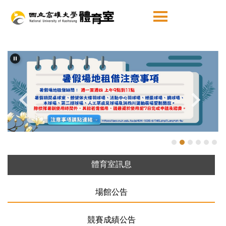
跳
到
主
要
內
容
區
1
體育室訊息
場館公告